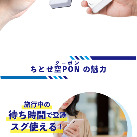
クーポン
ちとせ
空PON
の魅力