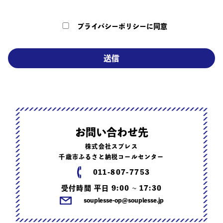
のため
プライバシーポリシーに同意
4.個人情報の提供について：個人情報を第三者に提供す
ることはありません。
5.個人情報取り扱い委託：当社は事業運営上、 前項利用
目的範囲内に限って個人情報を外部に委託することがあ
ります。 この場合は、個人情報保護水準の高い委託先を
選定し、個人情報の適正管理・機密保持についての契約
を交わし、監督いたします。
お問い合わせ先
6.個人情報の開示等の請求：ご本人様は、当社に対して
株式会社スプレス
ご自身の個人情報の開示等に関して、下記の当社問い合
千歳市ふるさと納税コールセンター
わせ窓口にご連絡ください。 その際、当社はお客様ご本
011‑807‑7753
人を確認させていただいた上で、合理的な期間内に対応
受付時間 平日 9:00 ~ 17:30
いたします。
souplesse-op@souplesse.jp
お問い合わせ窓口 株式会社Souplesse 個人情報問い合
わせ窓口 〒004-0053 北悔道札幌市厚別区厚別中央3